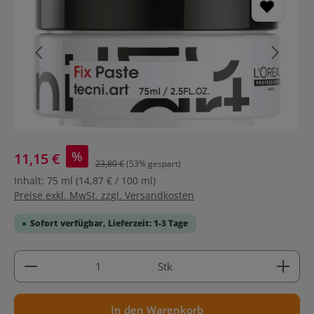
%
11,15 €
23,80 €
(53% gespart)
Inhalt:
75 ml
(14,87 € / 100 ml)
Preise exkl. MwSt. zzgl. Versandkosten
Sofort verfügbar, Lieferzeit: 1-3 Tage
Produkt Anzahl: Gib den gewünschten Wert ein ode
Stk
In den Warenkorb