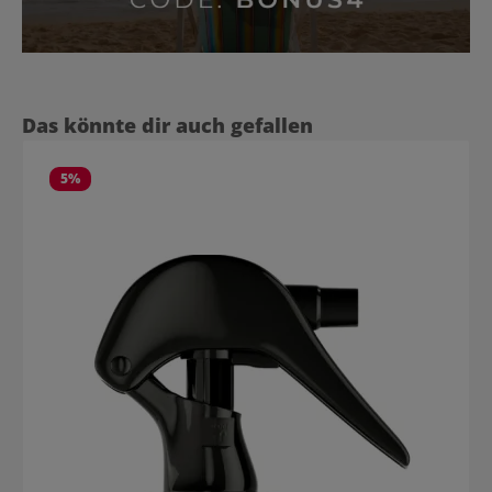
Produktgalerie überspringen
Das könnte dir auch gefallen
5
%