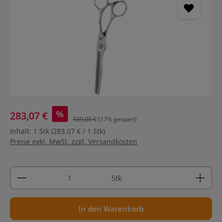
%
283,07 €
339,00 €
(17% gespart)
Inhalt:
1 Stk
(283,07 € / 1 Stk)
Preise exkl. MwSt. zzgl. Versandkosten
Produkt Anzahl: Gib den gewünschten Wert ein ode
Stk
In den Warenkorb