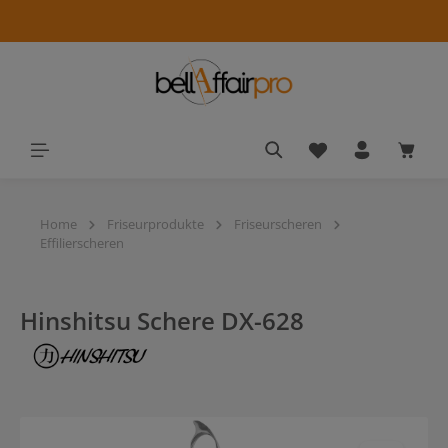
alt springen
Du hast 0 Produkt
Waren
Home
Friseurprodukte
Friseurscheren
Effilierscheren
Hinshitsu Schere DX-628
Bildergalerie überspringen