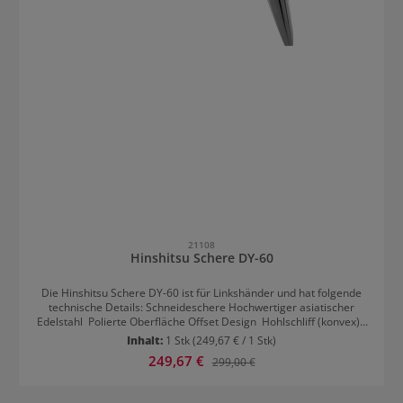
21108
Hinshitsu Schere DY-60
Die Hinshitsu Schere DY-60 ist für Linkshänder und hat folgende
technische Details: Schneideschere Hochwertiger asiatischer
Edelstahl Polierte Oberfläche Offset Design Hohlschliff (konvex) /
Slice Verstellbare Rundkopfschraube Angeschmiedeter
Inhalt:
1 Stk
(249,67 € / 1 Stk)
Fingerhaken Integrierter Gummistopper Gelenkschonender
Verkaufspreis:
249,67 €
Regulärer Preis:
299,00 €
drehbarer Daumenring