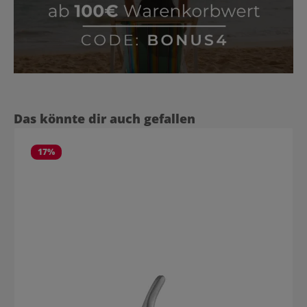
Produktgalerie überspringen
Das könnte dir auch gefallen
17
%