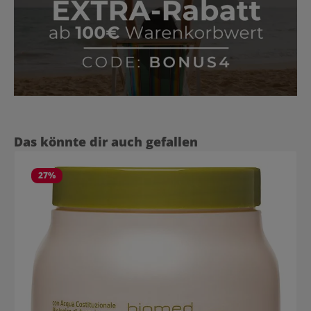
Produktgalerie überspringen
Das könnte dir auch gefallen
27
%