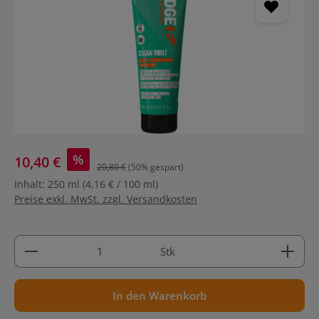
%
10,40 €
20,80 €
(50% gespart)
Inhalt:
250 ml
(4,16 € / 100 ml)
Preise exkl. MwSt. zzgl. Versandkosten
Produkt Anzahl: Gib den gewünschten Wert ein ode
Stk
In den Warenkorb