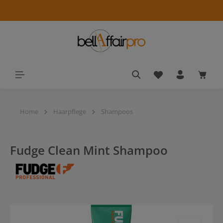
alt springen
Du hast 0 Produkt
Waren
Home
Haarpflege
Shampoos
Fudge Clean Mint Shampoo
Bildergalerie überspringen