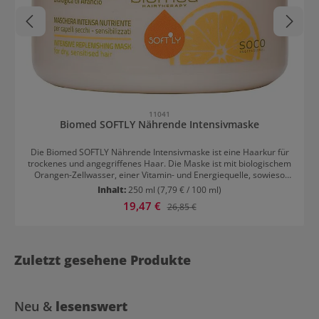
11041
Biomed SOFTLY Nährende Intensivmaske
Die Biomed SOFTLY Nährende Intensivmaske ist eine Haarkur für
trockenes und angegriffenes Haar. Die Maske ist mit biologischem
Orangen-Zellwasser, einer Vitamin- und Energiequelle, sowieso
Vitamin F zur Stärkung der Haarfaser angereichert. Maca Extrakt
Inhalt:
250 ml
(7,79 € / 100 ml)
versorgt das Haar mit Energie und biologischer Eselsdistelextrakt
Verkaufspreis:
19,47 €
Regulärer Preis:
26,85 €
sorgt für eine Anti-Aging-Wirkung. Dank seiner reichen, nährenden
Formel macht es trockenes, sprödes, farbloses und strapaziertes
Haar wieder voluminös. Das Haar wird ab der ersten Anwendung
weich, füllig und strahlend.
Zuletzt gesehene Produkte
Neu &
lesenswert