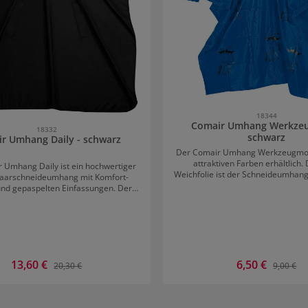
18344
Comair Umhang Werkze
18332
schwarz
r Umhang Daily - schwarz
Der Comair Umhang Werkzeugmotiv
attraktiven Farben erhältlich.
 Umhang Daily ist ein hochwertiger
Weichfolie ist der Schneideumhang
Haarschneideumhang mit Komfort-
nd gepaspelten Einfassungen. Der
terumhang ist antistatisch und
serabweisend und hat einen
Hakenverschluss.
Verkaufspreis:
13,60 €
Verkaufspreis:
6,50 €
Regulärer Preis:
Regulärer
20,30 €
9,00 €