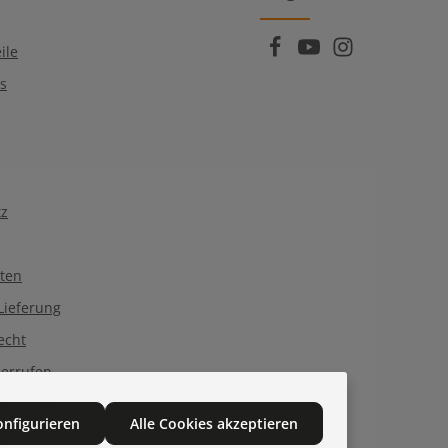
sind Pflichtfelder.
zur Kenntnis genommen und die
AGB
gelesen und bin mit ihnen einverstanden.
ile
Qs
tz
ten
Lieferung
echt
derrufen
dingungen
onfigurieren
Alle Cookies akzeptieren
op