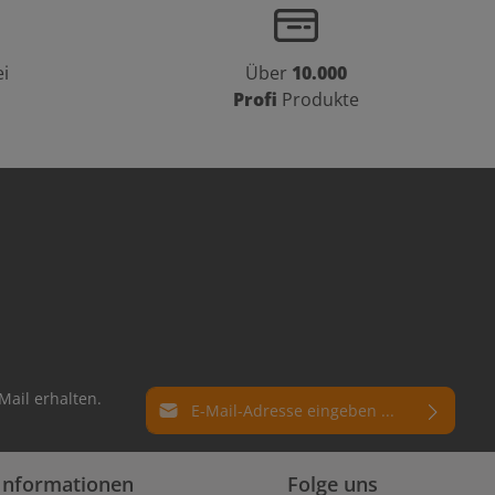
i
Über
10.000
Profi
Produkte
E-Mail-Adresse*
Mail erhalten.
Datenschutz
Die mit einem Stern (*) markierten Felder
Informationen
Folge uns
Ich habe die
Datenschutzbestimmungen