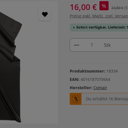
16,00 €
%
23,80 €
(3
Preise exkl. MwSt. zzgl. Versa
Sofort verfügbar, Lieferzeit: 
Produkt Anzahl: G
Stk
Produktnummer:
18334
EAN:
4016187070664
Hersteller:
Comair
Du erhältst 16 Bonusp