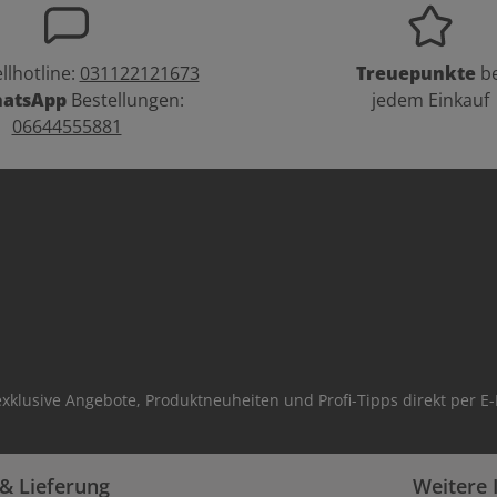
llhotline:
031122121673
Treuepunkte
be
atsApp
Bestellungen:
jedem Einkauf
06644555881
xklusive Angebote, Produktneuheiten und Profi-Tipps direkt per E-
& Lieferung
Weitere 