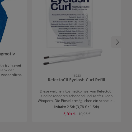
ugmotiv
 ist in zwei
 Dank der
 wasserdicht.
18223
RefectoCil Eyelash Curl Refill
Diese weichen Kosmetikpinsel von RefectoCil
sind besonderes schonend und sanft zu den
Wimpern. Die Pinsel ermöglichen ein schnelles,
einfaches und genaues Auftragen der Eyelash
Inhalt:
2 Stk
(3,78 € / 1 Stk)
Curl Refill Produkte auf die Wimpern. Das
Verkaufspreis:
7,55 €
 Preis:
Regulärer Preis:
10,95 €
Wimpern-Styling wird dadurch noch einfacher
gemacht. Der feine Schwung der Wimpern bleibt
bis zu sechs Wochen lang erhalten. RefectoCil
Eyelash Curl Refill in zwei Varianten Die Packung