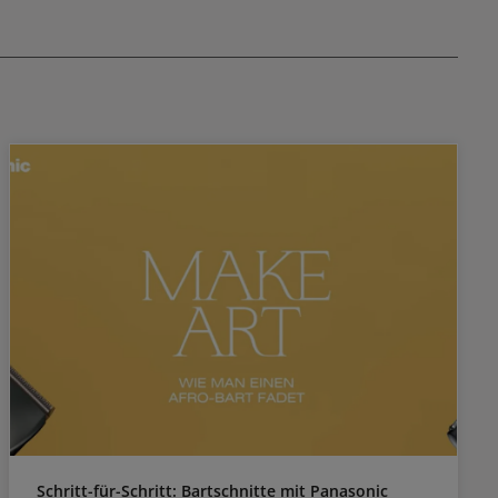
enthält zwei Pinsel. Einer ist für Lashperm Nr. 1
und einer für den Neutralizer Nr. 2. Entwickler
und Neutralizer werden nacheinander
aufgetragen und nicht miteinander gemischt.
Schritt-für-Schritt: Bartschnitte mit Panasonic