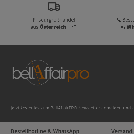
Friseurgroßhandel
📞 Beste
aus
Österreich
🇦🇹
📲
Wh
Jetzt kostenlos zum BellAffairPRO Newsletter anmelden und e
Bestellhotline & WhatsApp
Versand 