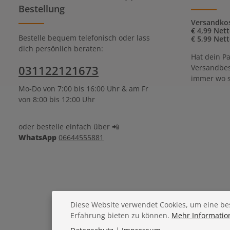
Bestellung
Versandkos
€ 4,99 Net
Bestelle bequem telefonisch oder lass
€ 5,99 Net
dich persönlich beraten:
Hat dein Pa
031122121673
Versandbes
immer wo s
Mo-Do von 7:00 bis 16:00 Uhr & am Fr
von 8:00 bis 12:00 Uhr
oder bestelle einfach über 📲
WhatsApp
06644555881
Diese Website verwendet Cookies, um eine be
Erfahrung bieten zu können.
Mehr Information