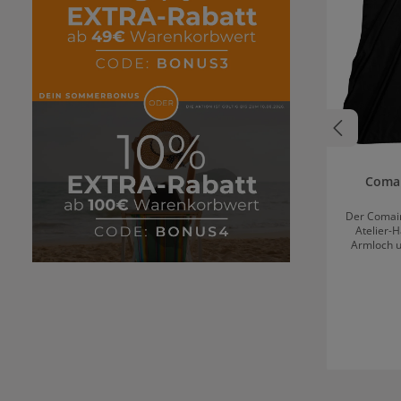
Comai
Der Comair
Atelier-
Armloch u
Polyes
was