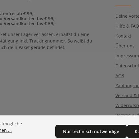
tenfrei ab € 99,-
Deine Vorte
to Versandkosten bis € 99,-
to Versandkosten bis € 59,-
Hilfe & FA
ket unser Lager verlassen, erhältst du eine
Kontakt
tätigung inkl. Trackingnummer. So weißt du
Über uns
ich dein Paket gerade befindet.
Impressum
Datenschu
AGB
Zahlungsar
Versand & 
Widerrufsr
Vertrag wi
stmögliche
Aktionsbe
en ...
Nur technisch notwendige
K
Neu im Sh