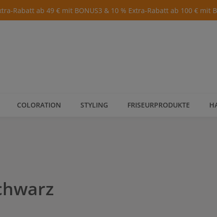
xtra-Rabatt ab 49 € mit BONUS3 & 10 % Extra-Rabatt ab 100 € mit
COLORATION
STYLING
FRISEURPRODUKTE
H
chwarz