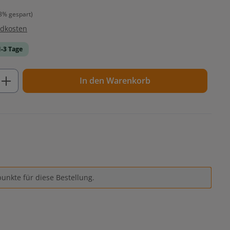
3% gespart)
ndkosten
1-3 Tage
ib den gewünschten Wert ein oder benutz
In den Warenkorb
unkte für diese Bestellung.