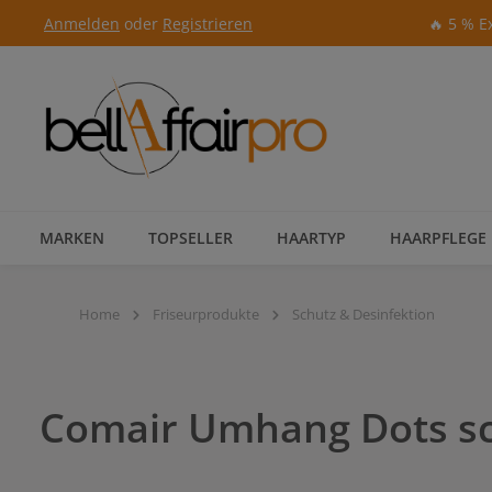
Anmelden
oder
Registrieren
🔥 5 % E
Zur Hauptnavigation springen
MARKEN
TOPSELLER
HAARTYP
HAARPFLEGE
Home
Friseurprodukte
Schutz & Desinfektion
Comair Umhang Dots s