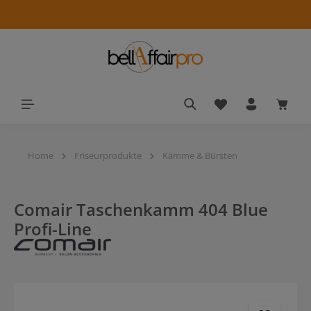
alt springen
Du hast 0 Produkt
Waren
Home
Friseurprodukte
Kämme & Bürsten
Comair Taschenkamm 404 Blue
Profi-Line
Bildergalerie überspringen