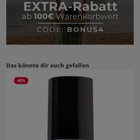
Produktgalerie überspringen
Das könnte dir auch gefallen
42
%