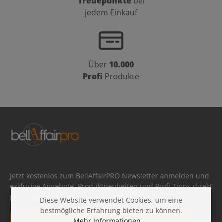
Treuepunkte
bei
jedem Einkauf
Über
10.000
Profi
Produkte
Jetzt kostenlos zum BellAffairPRO Newsletter anmelden und
exklusive Angebote, Produktneuheiten und Profi-Tipps direkt
per E-Mail erhalten.
Diese Website verwendet Cookies, um eine
bestmögliche Erfahrung bieten zu können.
E-Mail-Adresse*
Mehr Informationen ...