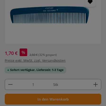
%
1,70 €
2,50 €
(32% gespart)
Preise exkl. MwSt. zzgl. Versandkosten
Sofort verfügbar, Lieferzeit: 1-3 Tage
Produkt Anzahl: Gib den gewünschten Wert ein ode
Stk
In den Warenkorb