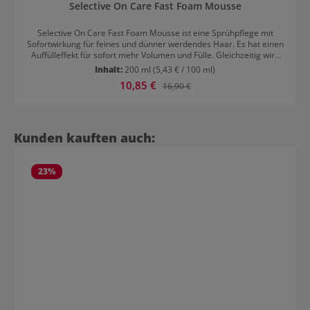
Selective On Care Fast Foam Mousse
Selective On Care Fast Foam Mousse ist eine Sprühpflege mit
Sofortwirkung für feines und dünner werdendes Haar. Es hat einen
Auffülleffekt für sofort mehr Volumen und Fülle. Gleichzeitig wird
das Haar gestärkt, elastisch und erhält mehr Dichte. Es sieht
Inhalt:
200 ml
(5,43 € / 100 ml)
gesund und voluminös aus und lässt sich leichter kämmen. Die
Verkaufspreis:
10,85 €
Regulärer Preis:
16,90 €
Formel enthält Leinsamen-Extrakt für Feuchtigkeit und Elastizität,
sowie Phytokeratin für mehr Struktur und Volumen. Selective On
Care Fast Foam Mousse: Anwendung Vor Gebrauch gut schütteln.
Gleichmäßig auf das gewaschene und handtuchtrockene Haar
aufsprühen und frisieren. 30 Sekunden einwirken lassen und
Produktgalerie überspringen
Kunden kauften auch:
sorgfältig mit lauwarmem Wasser ausspülen. Wie gewohnt stylen.
23
%