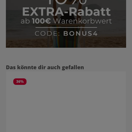
Produktgalerie überspringen
Das könnte dir auch gefallen
36
%