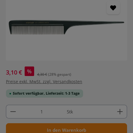
%
3,10 €
4,30 €
(28% gespart)
Preise exkl. MwSt. zzgl. Versandkosten
Sofort verfügbar, Lieferzeit: 1-3 Tage
Produkt Anzahl: Gib den gewünschten Wert ein ode
Stk
In den Warenkorb