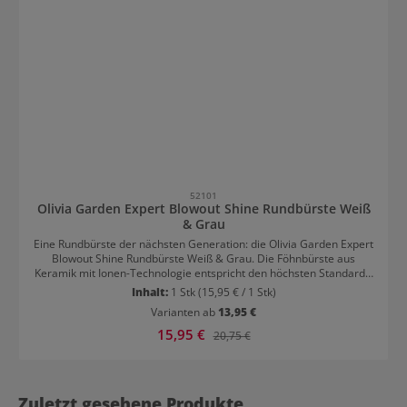
52101
Olivia Garden Expert Blowout Shine Rundbürste Weiß
& Grau
Eine Rundbürste der nächsten Generation: die Olivia Garden Expert
Blowout Shine Rundbürste Weiß & Grau. Die Föhnbürste aus
Keramik mit Ionen-Technologie entspricht den höchsten Standards:
der Keramikkörper sorgt für eine gleichmäßige, stabile und
Inhalt:
1 Stk
(15,95 € / 1 Stk)
schnelle Wärmeverteilung über den gesamten Bürstenkörper für
Varianten ab
13,95 €
ein effektives und blitzschnelles Styling Ionisierte Nylonborsten mit
antistatischer Wirkungs schließen die Schuppenschicht des Haares
Verkaufspreis:
15,95 €
Regulärer Preis:
20,75 €
für maximalen Glanz und verbesserte Frisierbarkeit Maximaler
Luftdurchsatz für extrem kurze Trocknungszeiten leichtes Gewicht
für ermdüdungsfreies Föhnen nahtloser Übergang vom
Bürstenkörper zum Bürstenkopf gegen Verheddern der Haare
Zuletzt gesehene Produkte
Soft-Grip Handgriff aus weichem, rutschfesten Material integrierte