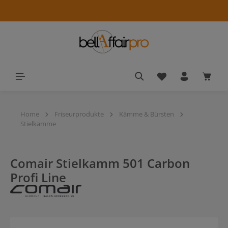
alt springen
Du hast 0 Produkt
Waren
Home
Friseurprodukte
Kämme & Bürsten
Stielkämme
Comair Stielkamm 501 Carbon
Profi Line
Bildergalerie überspringen